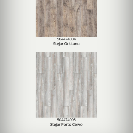
504474004
Stejar Oristano
504474005
Stejar Porto Cervo