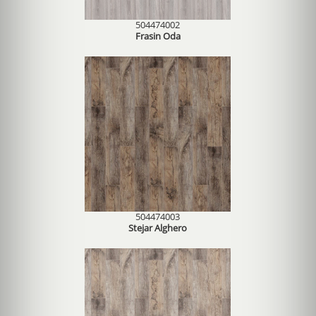
504474002
Frasin Oda
504474003
Stejar Alghero