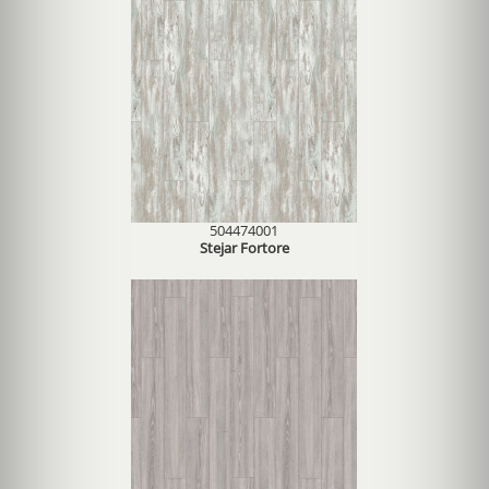
504474001
Stejar Fortore