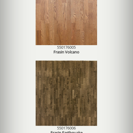
550176005
Frasin Volcano
550176006
Frasin Earthquake