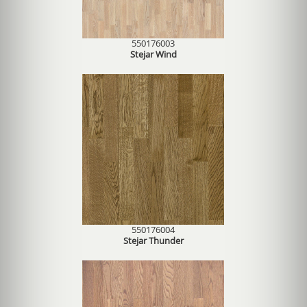
550176003
Stejar Wind
550176004
Stejar Thunder